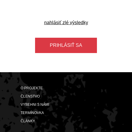
nahlásiť zlé výsledky
PRIHLÁSIŤ SA
O PROJEKTE
ČLENSTVO
VYBEHNI S NÁMI
TERMÍNOVKA
ČLÁNKY