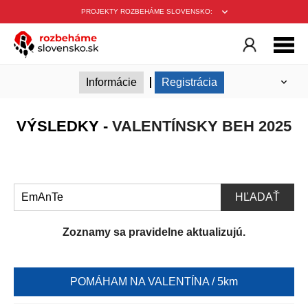
PROJEKTY ROZBEHÁME SLOVENSKO:
Informácie
Registrácia
Nahraj aktivitu
Podmienky
VÝSLEDKY -
VALENTÍNSKY BEH 2025
Tímová výzva
HĽADAŤ
Zoznamy sa pravidelne aktualizujú.
POMÁHAM NA VALENTÍNA / 5km