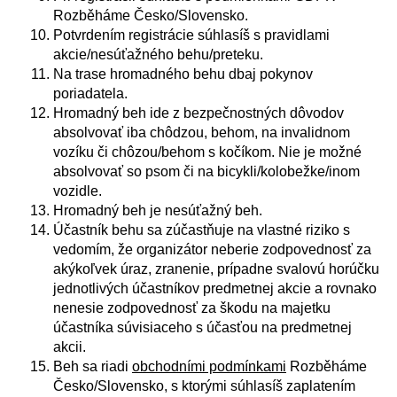
Rozběháme Česko/Slovensko.
Potvrdením registrácie súhlasíš s pravidlami
akcie/nesúťažného behu/preteku.
Na trase hromadného behu dbaj pokynov
poriadatela.
Hromadný beh ide z bezpečnostných dôvodov
absolvovať iba chôdzou, behom, na invalidnom
vozíku či chôzou/behom s kočíkom. Nie je možné
absolvovať so psom či na bicykli/kolobežke/inom
vozidle.
Hromadný beh je nesúťažný beh.
Účastník behu sa zúčastňuje na vlastné riziko s
vedomím, že organizátor neberie zodpovednosť za
akýkoľvek úraz, zranenie, prípadne svalovú horúčku
jednotlivých účastníkov predmetnej akcie a rovnako
nenesie zodpovednosť za škodu na majetku
účastníka súvisiaceho s účasťou na predmetnej
akcii.
Beh sa riadi
obchodními podmínkami
Rozběháme
Česko/Slovensko, s ktorými súhlasíš zaplatením