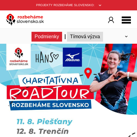
PROJEKTY ROZBEHÁME SLOVENSKO:
Informácie
Registrácia
Nahraj aktivitu
Zoznam prihlásených
Podmienky
Tímová výzva