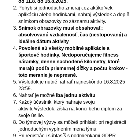
od 11.8. do 16.8.2025.
Pohyb si jednoducho zmeraj cez akúkoľvek
aplikáciu alebo hodinkami, nahraj výsledok a doplň
snímkom obrazovky zo záznamu aktivity.
Snímok obrazovky musí obsahovať:
absolvovanú vzdialenosť, čas (nestopovaný) a
ideálne dátum aktivity
Povolené sú všetky mobilné aplikácie a
športové hodinky. Nedoporučujeme fitness
náramky, denne nachodené kilometry, ktoré
merajú podľa priemernej dĺžky a počtu krokov -
toto meranie je nepresné.
Výsledok je nutné nahrať najneskôr do 16.8.2025
23:59.
Nahrať je možné
iba
jednu aktivitu
.
Každý účastník, ktorý nahraje svoju
aktivitu/výsledok, získa na konci behu diplom za
svoje úsilie.
Do týmovej výzvy
sa môžeš prihlásiť pri registrácii
jednoduchým vyplnením mena týmu.
Pri registrácii súhlasíš s podmienkami GDPR