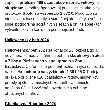
zapojilo
približne 400 účastníkov naprieč vekovými
skupinami
– rodiny, športovci aj priaznivci charitatívnych
projektov.
Spolu sa vyzbieralo 2 072 €.
Podujatie sa
nieslo v duchu solidarity a vianočnej atmosféry a vďaka
silnej podpore na sociálnych sieťach a online zbierkach
vytvorilo aktívnu komunitu pomáhajúcich ľudí.
Halloweensky beh 2024
Halloweensky beh 2024 sa konal od 28. októbra do 3.
novembra formou virtuálneho behu a
skupinových akcií
v Žiline a Piešťanoch v spolupráci so Zoo
Bratislava.
Cieľom bolo podporiť ochranu rysa ostrovida,
na ktorého
ochranu sa vyzbieralo 1 301,25 €
. Podujatie
prilákalo približne 620 účastníkov – rodiny, milovníkov
prírody aj členov miestnych komunít – a prinieslo
nadšenú účasť i zvýšené povedomie o ochrane
ohrozených druhov.
Charitatívna Roadtour 2024