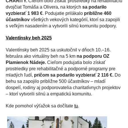
CHARITY.
Cieľom bolo získať prostriedky na rehabilitáciu
dvojčiat Tomáša a Olivera, na ktorých
sa podarilo
vyzbierať 1 983 €
. Podujatie prilákalo
približne 460
účastníkov
všetkých vekových kategórií, ktorí sa zapojili
s veľkým nasadením a vytvorili silnú komunitu podpory.
Valentínsky beh 2025
Valentínsky beh 2025 sa uskutočnil v dňoch 10.–16.
februára ako virtuálny beh na 5 km
na podporu OZ
Plamienok Nádeje.
Cieľom podujatia bolo získať
prostriedky pre rehabilitačné a podporné programy pre
mladých ľudí,
pričom sa podarilo vyzbierať 2 116 €.
Do
behu sa zapojilo približne 500 účastníkov – mladí
dospelí, rodiny aj podporovatelia charitatívnych projektov
– ktorí vytvorili silnú a empatickú komunitu.
Kde pomohol výťažok sa dočítate
tu
.