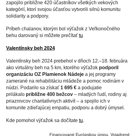
zapojilo približne 420 účastníkov všetkých vekových
kategórií, ktorí svojou účasťou vytvorili silnú komunitu
solidarity a podpory.
Príbeh chalanov, ktorým bol výťažok z Veľkonočného
behu darovaný si môžete prečítať
tu
Valentínsky beh 2024
Valentínsky beh 2024 prebehol v dňoch 12.–18. februára
ako virtuálny beh na 5 km, ktorého výťažok
podporil
organizáciu OZ Plamienok Nádeje
a jej programy
zamerané na rehabilitáciu mládeže a pomoc rodinám v
núdzi. Podarilo sa získať
1 695 €
a podujatie
prilákalo
približne 400 bežcov
– mladých ľudí, rodiny aj
priaznivcov charitatívnych aktivít – a spojilo ich v
komunite zdieľajúcej empatiu, podporu a dobrý úmysel.
Kde pomohol výťažok sa dočítate
tu
.
Financované Európskou úniou. Vyjadrené náz