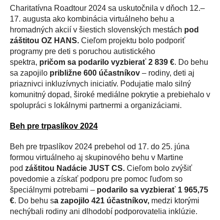
Charitatívna Roadtour 2024 sa uskutočnila v dňoch 12.–
17. augusta ako kombinácia virtuálneho behu a
hromadných akcií v šiestich slovenských mestách
pod
záštitou OZ HANS.
Cieľom projektu bolo podporiť
programy pre deti s poruchou autistického
spektra,
pričom sa podarilo vyzbierať 2 839 €
. Do behu
sa zapojilo
približne 600 účastníkov
– rodiny, deti aj
priaznivci inkluzívnych iniciatív. Podujatie malo silný
komunitný dopad, široké mediálne pokrytie a prebiehalo v
spolupráci s lokálnymi partnermi a organizáciami.
Beh pre trpaslíkov 2024
Beh pre trpaslíkov 2024 prebehol od 17. do 25. júna
formou virtuálneho aj skupinového behu v Martine
pod
záštitou Nadácie JUST CS.
Cieľom bolo zvýšiť
povedomie a získať podporu pre pomoc ľuďom so
špeciálnymi potrebami –
podarilo sa vyzbierať 1 965,75
€
. Do behu s
a zapojilo 421 účastníkov,
medzi ktorými
nechýbali rodiny ani dlhodobí podporovatelia inklúzie.