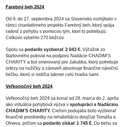
Farebný beh 2024
Od 9. do 27. septembra 2024 sa Slovensko rozhýbalo v
rámci charitatívneho projektu Farebný beh, ktorý spája
radosť z pohybu s pomocou tým, ktorí to potrebujú.
Celkovo vybehlo 270 bežcov.
Spolu sa
podarilo vyzbierať 2 043 €.
Výťažok zo
štartovného putoval na podporu Nadácie CHADIM’S
CHARITY a bol smerovaný pre Jakubka, ktorý potrebuje
ortézy na nožičky a zároveň absolvuje finančne náročnú
liečbu, ktorú si rodičia takmer celú hradia sami.
Veľkonočný beh 2024
Veľkonočný beh 2024 sa konal od 28. marca do 2. apríla
ako virtuálna pohybová výzva v
spolupráci s Nadáciou
CHADIM’S CHARITY.
Cieľom podujatia bolo vyzbierať
finančné prostriedky na rehabilitáciu dvojčiat Tomáša a
Olivera, pričom sa
podarilo získať 1 745 €.
Do behu sa