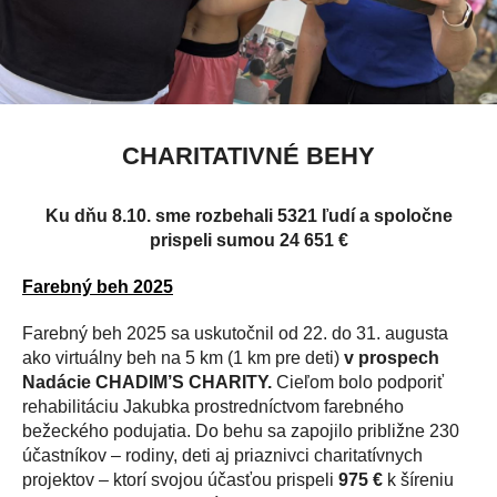
CHARITATIVNÉ BEHY
Ku dňu 8.10. sme rozbehali 5321 ľudí a spoločne
prispeli sumou 24 651
€
Farebný beh 2025
Farebný beh 2025 sa uskutočnil od 22. do 31. augusta
ako virtuálny beh na 5 km (1 km pre deti)
v prospech
Nadácie CHADIM’S CHARITY.
Cieľom bolo podporiť
rehabilitáciu Jakubka prostredníctvom farebného
bežeckého podujatia. Do behu sa zapojilo približne 230
účastníkov – rodiny, deti aj priaznivci charitatívnych
projektov – ktorí svojou účasťou prispeli
975
€
k šíreniu