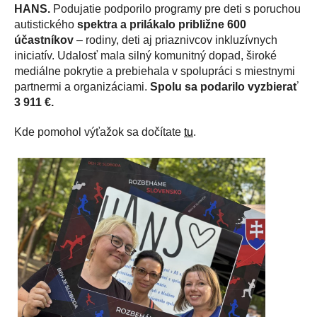
HANS.
Podujatie podporilo programy pre deti s poruchou
autistického
spektra a prilákalo približne 600
účastníkov
– rodiny, deti aj priaznivcov inkluzívnych
iniciatív. Udalosť mala silný komunitný dopad, široké
mediálne pokrytie a prebiehala v spolupráci s miestnymi
partnermi a organizáciami.
Spolu sa podarilo vyzbierať
3 911 €.
Kde pomohol výťažok sa dočítate
tu
.