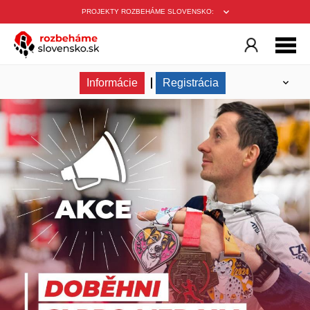
PROJEKTY ROZBEHÁME SLOVENSKO:
Informácie
Registrácia
Nahraj aktivitu
Zoznam prihlásených
Výsledky
Podmienky