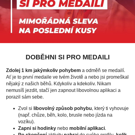
DOBĚHNI SI PRO MEDAILI
Zdolej 1 km jakýmkoliv pohybem
a odměň se medailí.
Ať je to první medaile ve tvém životě a nebo jsi promeškal
nějaký z našich běhů. Kdykoliv a kdekoliv. Nikam
nemusíš jezdit, stačí jen zapnout libovolnou aplikaci a
porazil sám sebe.
Zvol si
libovolný způsob pohybu
, který ti vyhovuje
(např. chůze, běh, kolo, brusle nebo jízda na
vozíku).
Zapni si hodinky
nebo
mobilní aplikaci
.
Po skončení
aktivity
nahraj
do svého profilu,
kolik