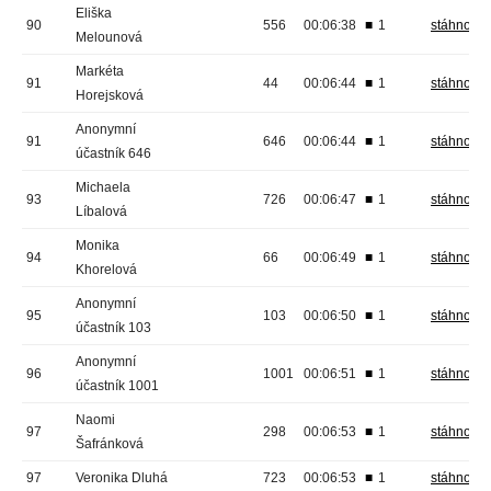
Eliška
90
556
00:06:38
■
1
stáhnout
Melounová
Markéta
91
44
00:06:44
■
1
stáhnout
Horejsková
Anonymní
91
646
00:06:44
■
1
stáhnout
účastník 646
Michaela
93
726
00:06:47
■
1
stáhnout
Líbalová
Monika
94
66
00:06:49
■
1
stáhnout
Khorelová
Anonymní
95
103
00:06:50
■
1
stáhnout
účastník 103
Anonymní
96
1001
00:06:51
■
1
stáhnout
účastník 1001
Naomi
97
298
00:06:53
■
1
stáhnout
Šafránková
97
Veronika Dluhá
723
00:06:53
■
1
stáhnout