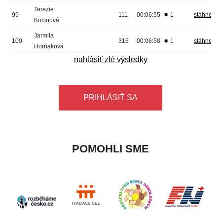
Terezie
99
111
00:06:55
■
1
stáhnout
Kocinová
Jarmila
100
316
00:06:58
■
1
stáhnout
Horňaková
nahlásiť zlé výsledky
PRIHLÁSIŤ SA
POMOHLI SME