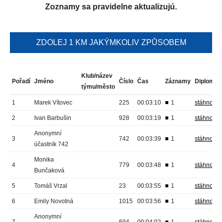
Zoznamy sa pravidelne aktualizujú.
ZDOLEJ 1 KM JAKÝMKOLIV ZPŮSOBEM
Klub/název
Pořadí
Jméno
Číslo
Čas
Záznamy
Diplom
týmu/město
1
Marek Vítovec
225
00:03:10
■
1
stáhnout
2
Ivan Barbušin
928
00:03:19
■
1
stáhnout
Anonymní
3
742
00:03:39
■
1
stáhnout
účastník 742
Monika
4
779
00:03:48
■
1
stáhnout
Bunčaková
5
Tomáš Vrzal
23
00:03:55
■
1
stáhnout
6
Emily Novotná
1015
00:03:56
■
1
stáhnout
Anonymní