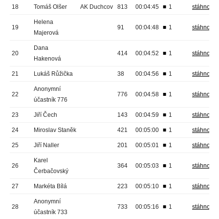
18
Tomáš Olšer
AK Duchcov
813
00:04:45
■
1
stáhnout
Helena
19
91
00:04:48
■
1
stáhnout
Majerová
Dana
20
414
00:04:52
■
1
stáhnout
Hakenová
21
Lukáš Růžička
38
00:04:56
■
1
stáhnout
Anonymní
22
776
00:04:58
■
1
stáhnout
účastník 776
23
Jiří Čech
143
00:04:59
■
1
stáhnout
24
Miroslav Staněk
421
00:05:00
■
1
stáhnout
25
Jiří Naller
201
00:05:01
■
1
stáhnout
Karel
26
364
00:05:03
■
1
stáhnout
Čerbačovský
27
Markéta Bílá
223
00:05:10
■
1
stáhnout
Anonymní
28
733
00:05:16
■
1
stáhnout
účastník 733