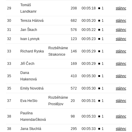
Tomáš
29
208
00:05:18
■
1
stáhnout
Landkamr
30
Tereza Hálová
682
00:05:20
■
1
stáhnout
31
Jan Škach
576
00:05:22
■
1
stáhnout
32
Ivan Lynnyk
123
00:05:23
■
1
stáhnout
Rozběháme
33
Richard Ryska
146
00:05:29
■
1
stáhnout
Strakonice
33
Jiří Čech
169
00:05:29
■
1
stáhnout
Dana
35
410
00:05:30
■
1
stáhnout
Hakenová
35
Emily Novotná
572
00:05:30
■
1
stáhnout
Rozběháme
37
Eva HeSlo
20
00:05:31
■
1
stáhnout
Prostějov
Paulína
38
98
00:05:33
■
1
stáhnout
Harendarčíková
38
Jana Stuchlá
295
00:05:33
■
1
stáhnout