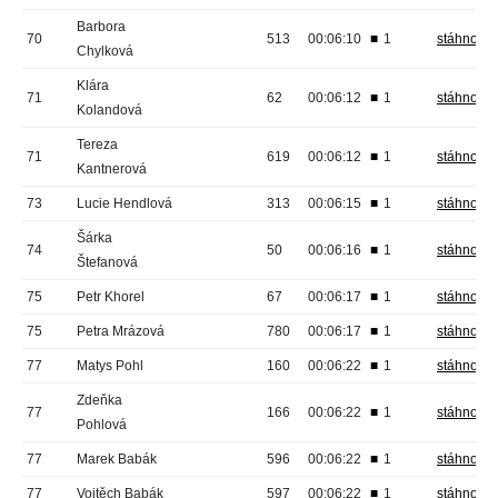
Barbora
70
513
00:06:10
■
1
stáhnout
Chylková
Klára
71
62
00:06:12
■
1
stáhnout
Kolandová
Tereza
71
619
00:06:12
■
1
stáhnout
Kantnerová
73
Lucie Hendlová
313
00:06:15
■
1
stáhnout
Šárka
74
50
00:06:16
■
1
stáhnout
Štefanová
75
Petr Khorel
67
00:06:17
■
1
stáhnout
75
Petra Mrázová
780
00:06:17
■
1
stáhnout
77
Matys Pohl
160
00:06:22
■
1
stáhnout
Zdeňka
77
166
00:06:22
■
1
stáhnout
Pohlová
77
Marek Babák
596
00:06:22
■
1
stáhnout
77
Vojtěch Babák
597
00:06:22
■
1
stáhnout