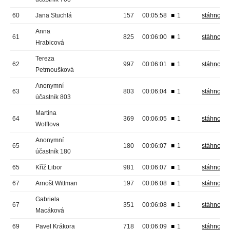
60
Jana Stuchlá
157
00:05:58
■
1
stáhnout
Anna
61
825
00:06:00
■
1
stáhnout
Hrabicová
Tereza
62
997
00:06:01
■
1
stáhnout
Petrnoušková
Anonymní
63
803
00:06:04
■
1
stáhnout
účastník 803
Martina
64
369
00:06:05
■
1
stáhnout
Wolflova
Anonymní
65
180
00:06:07
■
1
stáhnout
účastník 180
65
Kříž Libor
981
00:06:07
■
1
stáhnout
67
Arnošt Wittman
197
00:06:08
■
1
stáhnout
Gabriela
67
351
00:06:08
■
1
stáhnout
Macáková
69
Pavel Krákora
718
00:06:09
■
1
stáhnout