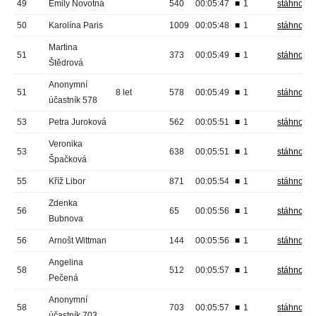
49
Emily Novotná
540
00:05:47
■
1
stáhnout
50
Karolína Paris
1009
00:05:48
■
1
stáhnout
Martina
51
373
00:05:49
■
1
stáhnout
Štědrová
Anonymní
51
8 let
578
00:05:49
■
1
stáhnout
účastník 578
53
Petra Juroková
562
00:05:51
■
1
stáhnout
Veronika
53
638
00:05:51
■
1
stáhnout
Špačková
55
Kříž Libor
871
00:05:54
■
1
stáhnout
Zdenka
56
65
00:05:56
■
1
stáhnout
Bubnova
56
Arnošt Wittman
144
00:05:56
■
1
stáhnout
Angelina
58
512
00:05:57
■
1
stáhnout
Pečená
Anonymní
58
703
00:05:57
■
1
stáhnout
účastník 703