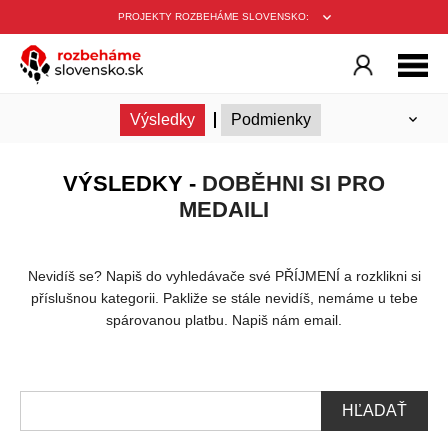
PROJEKTY ROZBEHÁME SLOVENSKO:
Informácie
Registrácia
Nahraj aktivitu
Zoznam prihlásených
Výsledky
Podmienky
VÝSLEDKY -
DOBĚHNI SI PRO
MEDAILI
Nevidíš se? Napiš do vyhledávače své PŘÍJMENÍ a rozklikni si
příslušnou kategorii. Pakliže se stále nevidíš, nemáme u tebe
spárovanou platbu. Napiš nám email.
HĽADAŤ