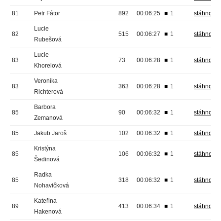
81
Petr Fátor
892
00:06:25
■
1
stáhnout
Lucie
82
515
00:06:27
■
1
stáhnout
Rubešová
Lucie
83
73
00:06:28
■
1
stáhnout
Khorelová
Veronika
83
363
00:06:28
■
1
stáhnout
Richterová
Barbora
85
90
00:06:32
■
1
stáhnout
Zemanová
85
Jakub Jaroš
102
00:06:32
■
1
stáhnout
Kristýna
85
106
00:06:32
■
1
stáhnout
Šedinová
Radka
85
318
00:06:32
■
1
stáhnout
Nohavičková
Kateřina
89
413
00:06:34
■
1
stáhnout
Hakenová