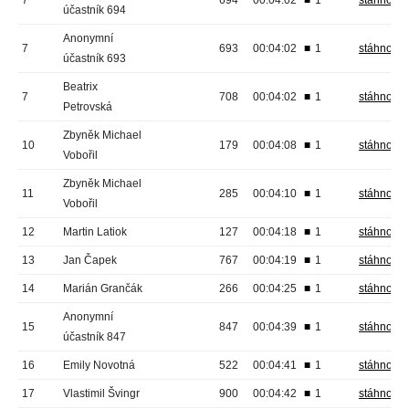
7
694
00:04:02
■
1
stáhnout
účastník 694
Anonymní
7
693
00:04:02
■
1
stáhnout
účastník 693
Beatrix
7
708
00:04:02
■
1
stáhnout
Petrovská
Zbyněk Michael
10
179
00:04:08
■
1
stáhnout
Vobořil
Zbyněk Michael
11
285
00:04:10
■
1
stáhnout
Vobořil
12
Martin Latiok
127
00:04:18
■
1
stáhnout
13
Jan Čapek
767
00:04:19
■
1
stáhnout
14
Marián Grančák
266
00:04:25
■
1
stáhnout
Anonymní
15
847
00:04:39
■
1
stáhnout
účastník 847
16
Emily Novotná
522
00:04:41
■
1
stáhnout
17
Vlastimil Švingr
900
00:04:42
■
1
stáhnout