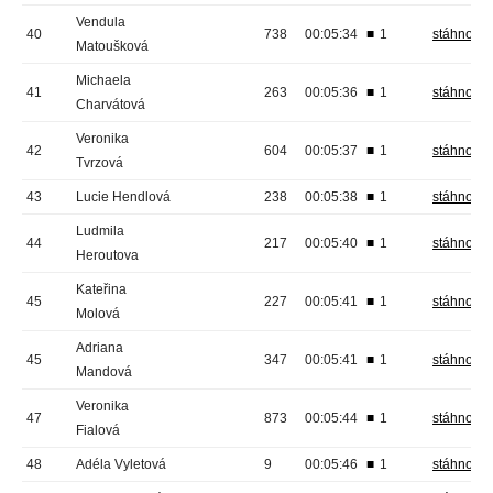
Vendula
40
738
00:05:34
■
1
stáhnout
Matoušková
Michaela
41
263
00:05:36
■
1
stáhnout
Charvátová
Veronika
42
604
00:05:37
■
1
stáhnout
Tvrzová
43
Lucie Hendlová
238
00:05:38
■
1
stáhnout
Ludmila
44
217
00:05:40
■
1
stáhnout
Heroutova
Kateřina
45
227
00:05:41
■
1
stáhnout
Molová
Adriana
45
347
00:05:41
■
1
stáhnout
Mandová
Veronika
47
873
00:05:44
■
1
stáhnout
Fialová
48
Adéla Vyletová
9
00:05:46
■
1
stáhnout